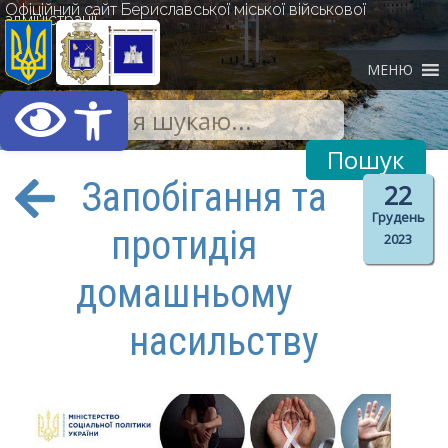
Офіційний сайт Бериславської міської військової
адміністрації
МЕНЮ
Відкрити Панель інст
Запобігання та
22
Грудень
протидія
2023
домашньому
насильству