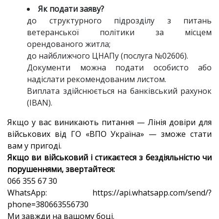
Як подати заяву?
до структурного підрозділу з питань
ветеранської політики за місцем
орендованого житла;
до найближчого ЦНАПу (послуга №02606).
Документи можна подати особисто або
надіслати рекомендованим листом.
Виплата здійснюється на банківський рахунок
(IBAN).
Якщо у вас виникають питання — Лінія довіри для
військових від ГО «ВПО Україна» — зможе стати
вам у пригоді.
Якщо ви військовий і стикаєтеся з бездіяльністю чи
порушеннями, звертайтеся:
066 355 67 30
WhatsApp: https://api.whatsapp.com/send/?
phone=380663556730
Ми завжди на вашому боці.