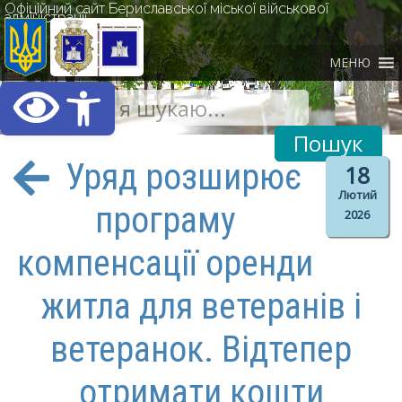
Офіційний сайт Бериславської міської військової
адміністрації
МЕНЮ
Відкрити Панель інст
Уряд розширює
18
Лютий
програму
2026
компенсації оренди
житла для ветеранів і
ветеранок. Відтепер
отримати кошти