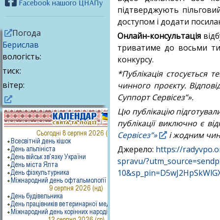
Facebook нашого ЦНАПу
підтверджують пільговий
доступом і додати посила
Погода
Онлайн-консультація
відб
Берислав
триватиме до восьми тиж
вологість:
конкурсу.
тиск:
*Публікація стосується 
вітер:
чинного проєкту. Відпові
Суппорт Сервісез”».
Цю публікацію підготувал
публікації виключно є ві
Сервісез”»
і жодним чин
Джерело:
https://radyvpo.
spravu/?utm_source=sendp
10&sp_pin=D5wJ2HpSkWlG