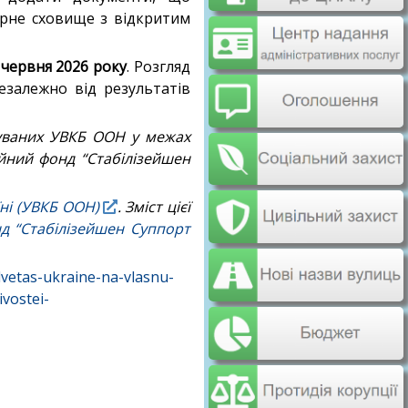
арне сховище з відкритим
 червня 2026 року
. Розгляд
езалежно від результатів
муваних УВКБ ООН у межах
ійний фонд “Стабілізейшен
їні (УВКБ ООН)
. Зміст цієї
нд “Стабілізейшен Суппорт
lvetas-ukraine-na-vlasnu-
vostei-