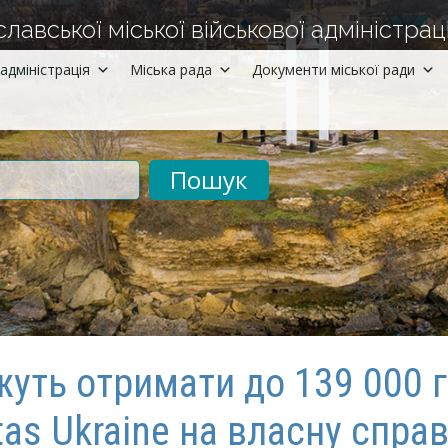
авської міської військової адміністраці
адміністрація
Міська рада
Документи міської ради
рументів
уть отримати до 139 000 г
tas Ukraine на власну спра