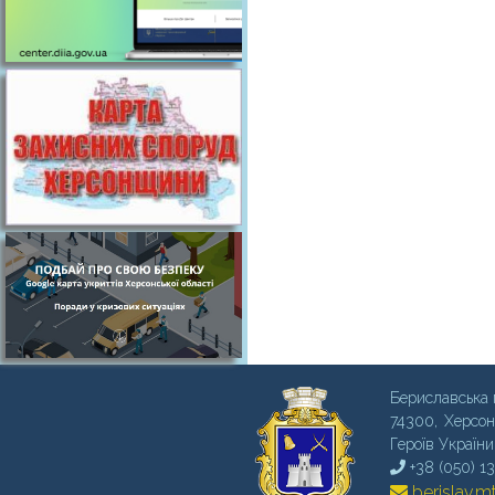
Бериславська 
74300, Херсон
Героїв України
+38 (050) 1
berislav.