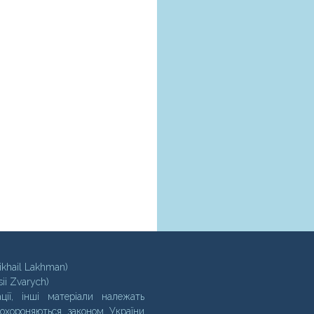
ikhail Lakhman)
sii Zvarych)
ції, інші матеріали належать
 охороняються законом України