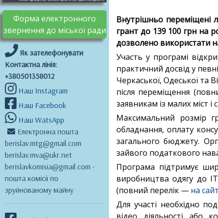
Форма електронного
Внутрішньо переміщені л
звернення до міської ради
грант до 139 100 грн на р
дозволено використати на
Як зателефонувати
Участь у програмі відкри
Контактна лінія:
практичний досвід у певні
+380501358012
Черкаської, Одеської та 
Наш Instagram
після переміщення (пов
заявникам із малих міст і с
Наш Facebook
Максимальний розмір гр
Наш WatsApp
обладнання, оплату консу
Електронна пошта
загального бюджету. Ор
berislav.mtg@gmail.com
зайвого податкового нав
berislav.mva@ukr.net
berislavkomisia@gmail.com -
Програма підтримує шир
пошта комісії по
виробництва одягу до ІТ,
зруйнованому майну
(повний перелік —
на сайт
Для участі необхідно по
відео діяльності або к