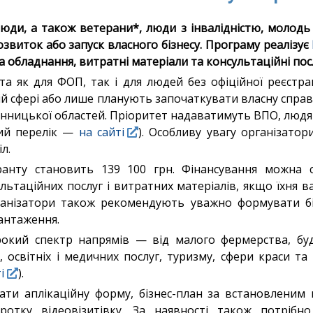
юди, а також ветерани*, люди з інвалідністю, молодь
озвиток або запуск власного бізнесу. Програму реалізує
 обладнання, витратні матеріали та консультаційні пос
та як для ФОП, так і для людей без офіційної реєстрац
й сфері або лише планують започаткувати власну справу
Вінницької областей. Пріоритет надаватимуть ВПО, людя
ний перелік —
на сайті
). Особливу увагу організато
іл.
анту становить 139 100 грн. Фінансування можна 
льтаційних послуг і витратних матеріалів, якщо їхня 
ганізатори також рекомендують уважно формувати бі
антаження.
окий спектр напрямів — від малого фермерства, буді
 освітніх і медичних послуг, туризму, сфери краси т
і
).
дати аплікаційну форму, бізнес-план за встановленим
оротку відеовізитівку. За наявності також потріб