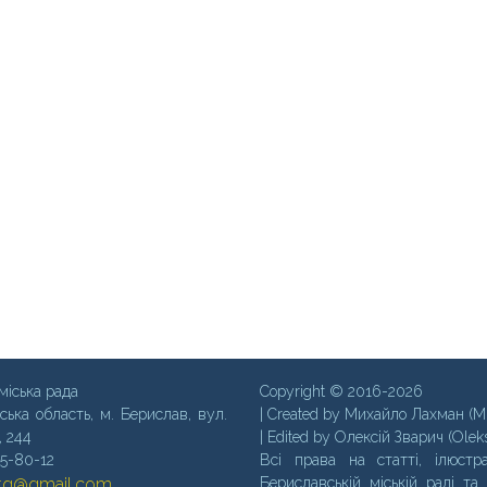
міська рада
Copyright © 2016-2026
ська область, м. Бериcлав, вул.
| Created by Михайло Лахман (M
, 244
| Edited by Олексій Зварич (Olek
35-80-12
Всі права на статті, ілюстра
mtg@gmail.com
Бериславській міській раді та