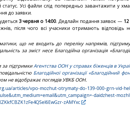
 статус. Усі файли слід попередньо завантажити у хм
ння до заявки.
удеться
3 червня о 14:00
. Дедлайн подання заявок —
12
нів, після чого всі учасники отримають відповідь н
тематики, що не входить до переліку напрямів, підтри
дальність за зміст несе Благодійна організація «Благод
и за підтримки
Агентства ООН у справах біженців в Укра
дповідальністю
Благодійної організації «Благодійний фо
ом не відображає поглядів УВКБ ООН.
org.ua/articles/vpo-mozhut-otrymaty-do-139-000-grn-vid-he
ulse&utm_medium=email&utm_campaign=-daidzhest-mozhli
XZKkfCBZK1zFe4QSel6EwGzr-zAMYxc