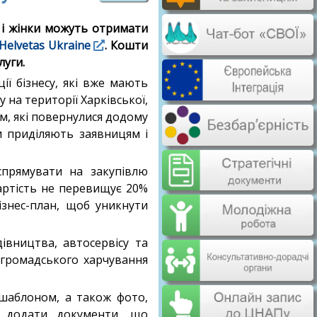
 і жінки можуть отримати
Helvetas Ukraine
. Кошти
луги.
ії бізнесу, які вже мають
 на території Харківської,
м, які повернулися додому
ри приділяють заявницям і
спрямувати на закупівлю
вартість не перевищує 20%
знес-план, щоб уникнути
вництва, автосервісу та
а громадського харчування
 шаблоном, а також фото,
но додати документи, що