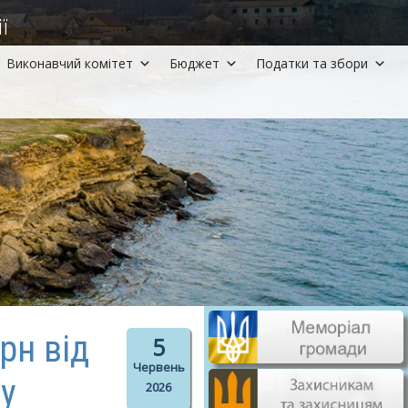
ї
Виконавчий комітет
Бюджет
Податки та збори
рн від
5
Червень
ву
2026