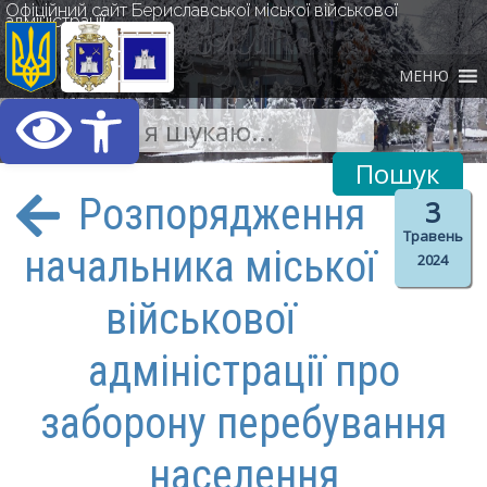
Офіційний сайт Бериславської міської військової
адміністрації
МЕНЮ
Відкрити Панель інст
Розпорядження
3
Травень
начальника міської
2024
військової
адміністрації про
заборону перебування
населення