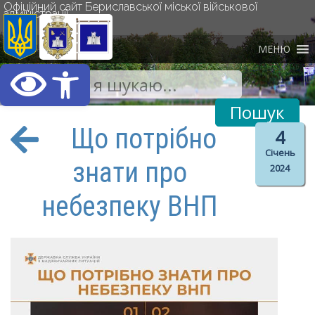
Офіційний сайт Бериславської міської військової
адміністрації
МЕНЮ
Відкрити Панель інст
Що потрібно
4
Січень
знати про
2024
небезпеку ВНП