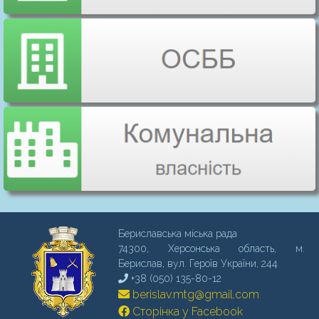
Бериславська міська рада
74300, Херсонська область, м.
Бериcлав, вул. Героїв України, 244
+38 (050) 135-80-12
berislav.mtg@gmail.com
Сторінка у Facebook