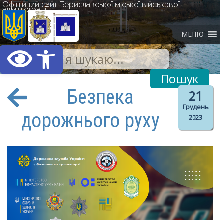
Офіційний сайт Бериславської міської військової
адміністрації
МЕНЮ
Відкрити Панель інст
Безпека
21
Грудень
дорожнього руху
2023