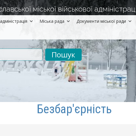
авської міської військової адміністраці
адміністрація
Міська рада
Документи міської ради
рументів
Безбар'єрність