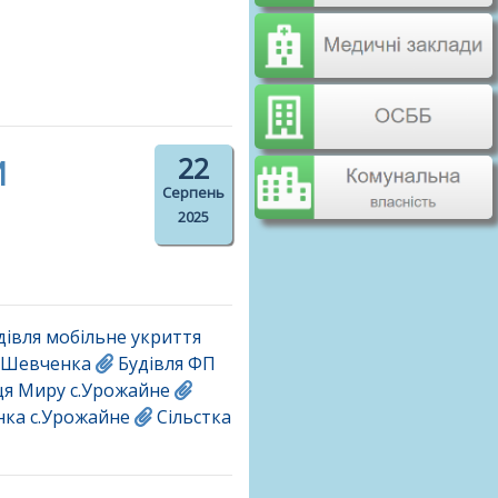
и
22
Серпень
2025
дівля мобільне укриття
а Шевченка
Будівля ФП
я Миру с.Урожайне
нка с.Урожайне
Сільстка