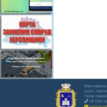
Бериславська 
74300, Херсон
Героїв України
+38 (050) 1
berislav.