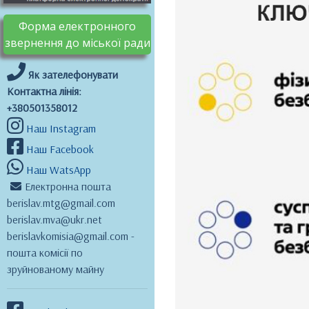
Форма електронного
звернення до міської ради
Як зателефонувати
Контактна лінія:
+380501358012
Наш Instagram
Наш Facebook
Наш WatsApp
Електронна пошта
berislav.mtg@gmail.com
berislav.mva@ukr.net
berislavkomisia@gmail.com -
пошта комісії по
зруйнованому майну