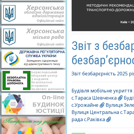
Звіт з безба
безбар’єрнос
Звіт безбарєрність 2025 рі
Будівля мобільне укриття
с.Тараса Шевченка
Буді
с.Урожайне
Вулиця Зел
Вулиця Центральна с.Тар
рада с.Раківка