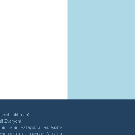
ikhail Lakhman)
sii Zvarych)
ції, інші матеріали належать
 охороняються законом України