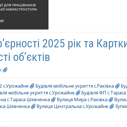
р’єрності 2025 рік та Картк
ті об’єктів
к
 2 с.Урожайне
Будівля мобільне укриття с.Раківка
Бу
вля мобільне укриття с.Урожайне
Будівля ФП с.Тарас
ена с.Тараса Шевченка
Вулиця Мира с.Раківка
Вулиц
аса Шевченка
Вулиця Центральна с.Урожайне
Зупи