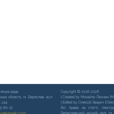
міська рада
Copyright © 2016-2026
ська область, м. Бериcлав, вул.
| Created by Михайло Лахман (M
, 244
| Edited by Олексій Зварич (Olek
35-80-12
Всі права на статті, ілюстра
mtg@gmail.com
Бериславській міській раді та