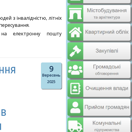
ей з інвалідністю, літніх
пересування.
 на електронну пошту
ання
9
Вересень
2025
ів
и