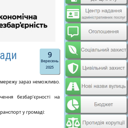
мади
9
Вересень
2025
у мережу зараз неможливо.
ення безбар'єрності на
ранспорт у громаді: