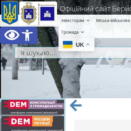
Офіційний сайт Берисл
Інвесторам
Міська військова 
Відкрити Панель інст
Громада
UK