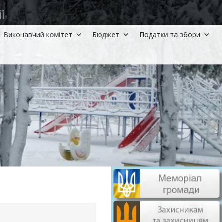
ї
Виконавчий комітет
Бюджет
Податки та збори