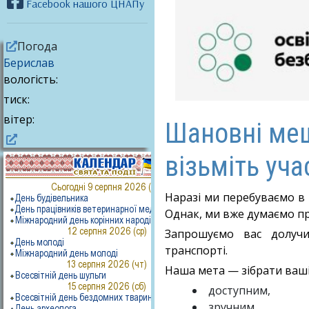
Facebook нашого ЦНАПу
Погода
Берислав
вологість:
тиск:
вітер:
Шановні меш
візьміть уча
Наразі ми перебуваємо в 
Однак, ми вже думаємо пр
Запрошуємо вас долучи
транспорті.
Наша мета — зібрати ваші 
доступним,
зручним,