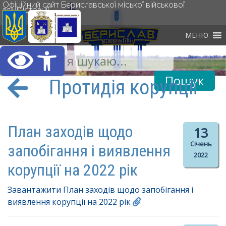
Офіційний сайт Бериславської міської військової
адміністрації
МЕНЮ
Відкрити Панель інст
Протидія корупції
План заходів щодо
13
Січень
запобігання і виявлення
2022
корупції на 2022 рік
Завантажити План заходів щодо запобігання і
виявлення корупції на 2022 рік