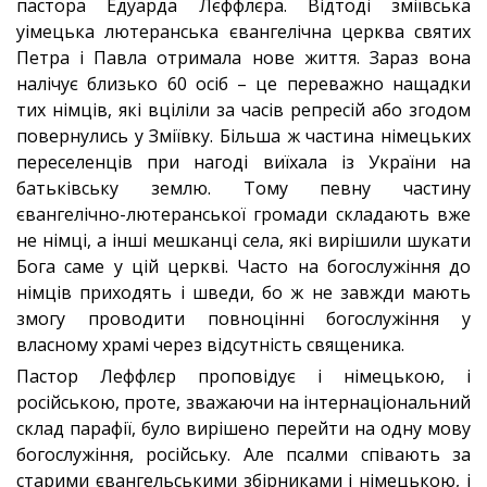
пастора Едуарда Лєффлєра.
Відтоді зміївська
yімецька лютеранська євангелічна церква святих
Петра і Павла отримала нове життя. Зараз вона
налічує близько 60 осіб – це переважно нащадки
тих німців, які вціліли за часів репресій або згодом
повернулись у Зміївку. Більша ж частина німецьких
переселенців при нагоді виїхала із України на
батьківську землю. Тому певну частину
євангелічно-лютеранської громади складають вже
не німці, а інші мешканці села, які вирішили шукати
Бога саме у цій церкві. Часто на богослужіння до
німців приходять і шведи, бо ж не завжди мають
змогу проводити повноцінні богослужіння у
власному храмі через відсутність священика.
Пастор Леффлєр проповідує і німецькою, і
російською, проте, зважаючи на інтернаціональний
склад парафії, було вирішено перейти на одну мову
богослужіння, російську. Але псалми співають за
старими євангельськими збірниками і німецькою, і