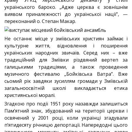
українського бароко. „Адже церква є зовнішнім
виявом приналежності до української нації”, —
переконаний о. Степан Макар.
Не останнє місце у зміївських християн займає і
культурне життя, відновлення і поширення
українських народних звичаїв. Серед них – вже
традиційний для Зміївки різдвяний вертеп за
галицькими традиціями, а також проведення
музичного фестивалю „Бойківська Ватра”. Вже
сьомий рік завдяки зусиллям громади у Зміївській
загальноосвітній школі викладається етика
християнської моралі.
Згадкою про події 1951 року назавжди залишиться
Пам’ятний знак, збудований на території церкви і
освячений у 2001 році, коли українці згадували
п’ятидесяту річницю депортації. Напередодні цього