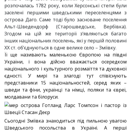
розпочалась 1782 року, коли Херсонські степи були
заселені першими шведськими переселенцями з
острова Даго. Саме тоді було засноване поселення
Альт-Шведендорф (Старошведське, Вербівка).
Згодом на цій же території з’являються багато
інших національних поселень, які у першій половині
XX ст. об’єднуються в одне велике село – Зміївку.
Її ще називають маленькою Європою на півдні
України, і вона дійсно вважається осередком
національного і культурного розмаїття та духовної
єдності. У мирі та злагоді тут співіснують
представники 15 національностей, серед яких –
шведи та фіни, українці та німці, поляки та євреї,
молдавани та білоруси.
Сьогодні Зміївка знаходиться під пильною увагою
Шведського посольства в Україні. А перші