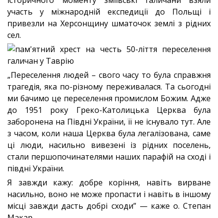
історичного моменту зміївські галичани взяли
участь у міжнародній експедиції до Польщі і
привезли на Херсонщину шматочок землі з рідних
сел.
„Переселення людей – свого часу то була справжня
трагедія, яка по-різному переживалася. Та сьогодні
ми бачимо це переселення промислом Божим. Адже
до 1951 року Греко-Католицька Церква була
заборонена на Півдні України, її не існувало тут. Але
з часом, коли наша Церква була легалізована, саме
ці люди, насильно вивезені із рідних поселень,
стали першопочинателями наших парафій на сході і
півдні України.
Я завжди кажу: добре коріння, навіть вирване
насильно, воно не може пропасти і навіть в іншому
місці завжди дасть добрі сходи” — каже о. Степан
Макар.