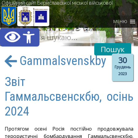
Офіційний сайт Бериславської міської військової
адміністрації
МЕНЮ
Відкрити Панель інст
Gammalsvenskby
30
Грудень
2023
Звіт
Гаммальсвенскбю, осінь
2024
Протягом осені Росія постійно продовжувала
терористичні бомбардування Гаммальсвенскбю.