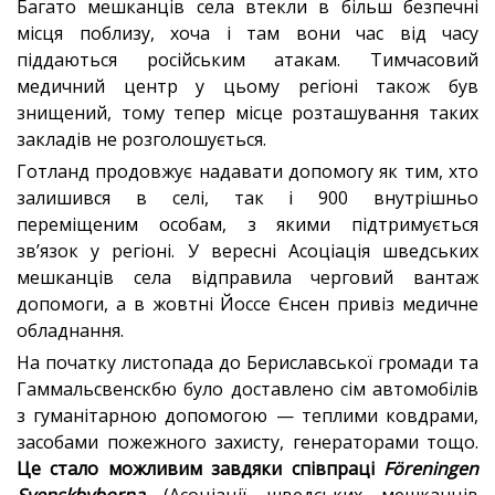
Багато мешканців села втекли в більш безпечні
місця поблизу, хоча і там вони час від часу
піддаються російським атакам. Тимчасовий
медичний центр у цьому регіоні також був
знищений, тому тепер місце розташування таких
закладів не розголошується.
Готланд продовжує надавати допомогу як тим, хто
залишився в селі, так і 900 внутрішньо
переміщеним особам, з якими підтримується
зв’язок у регіоні. У вересні Асоціація шведських
мешканців села відправила черговий вантаж
допомоги, а в жовтні Йоссе Єнсен привіз медичне
обладнання.
На початку листопада до Бериславської громади та
Гаммальсвенскбю було доставлено сім автомобілів
з гуманітарною допомогою — теплими ковдрами,
засобами пожежного захисту, генераторами тощо.
Це стало можливим завдяки співпраці
Föreningen