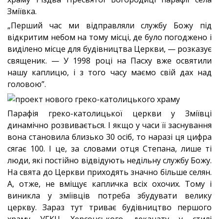
Зміївка.
„Перший час ми відправляли службу Божу під
відкритим небом на тому місці, де було погоджено і
виділено місце для будівництва Церкви, — розказує
священик. — У 1998 році на Пасху вже освятили
нашу каплицю, і з того часу маємо свій дах над
головою”.
Парафія греко-католицької церкви у Зміївці
динамічно розвивається. І якщо у часи її заснування
вона становила близько 30 осіб, то наразі ця цифра
сягає 100. І це, за словами отця Степана, лише ті
люди, які постійно відвідують недільну службу Божу.
На свята до Церкви приходять значно більше селян.
А, отже, не вміщує капличка всіх охочих. Тому і
виникла у зміївців потреба збудувати велику
церкву. Зараз тут триває будівництво першого
храму УГКЦ Херсонського деканату у стилі