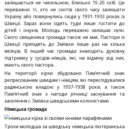
залишається не чисельною, близько 15-20 осіб. Це
переважно ті, хто не схотів свого часу залишати
Україну або повернулись сюди у 1931-1933 роках із
Швеції. Зараз вони їздять туди лише гостити до
дітей і онуків. Молодь переважно залишає село.
Свого священика громада також не має. Пастори із
Швеції приїздять до Зміївки лише раз на кілька
місяців. В інший час громада знаходить духовну
підтримку у сусідів-німців, які, на відміну від них,
мають свого пастора.
На території кірхи збудовано Пам’ятний знак
репресованим шведам і німцям, які переслідувалися
радянською владою у 1937-1938 роки, а також
Пам’ятний знак з нагоди річниці заснування та
заселення с. Зміївка шведськими колоністами.
Німецька громада
Трохи молодша за шведську німецька лютеранська