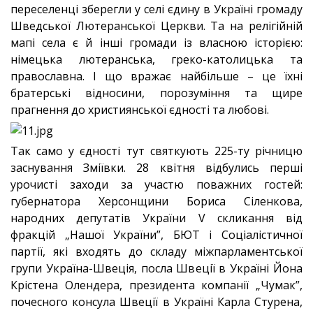
переселенці зберегли у селі єдину в Україні громаду
Шведської Лютеранської Церкви. Та на релігійній
мапі села є й інші громади із власною історією:
німецька лютеранська, греко-католицька та
православна. І що вражає найбільше – це їхні
братерські відносини, порозуміння та щире
прагнення до християнської єдності та любові.
Так само у єдності тут святкують 225-ту річницю
заснування Зміївки. 28 квітня відбулись перші
урочисті заходи за участю поважних гостей:
губернатора Херсонщини Бориса Сіленкова,
народних депутатів України V скликання від
фракцій „Нашої України”, БЮТ і Соціалістичної
партії, які входять до складу міжпарламентської
групи Україна-Швеція, посла Швеції в Україні Йона
Крістена Олендера, президента компанії „Чумак”,
почесного консула Швеції в Україні Карла Стурена,