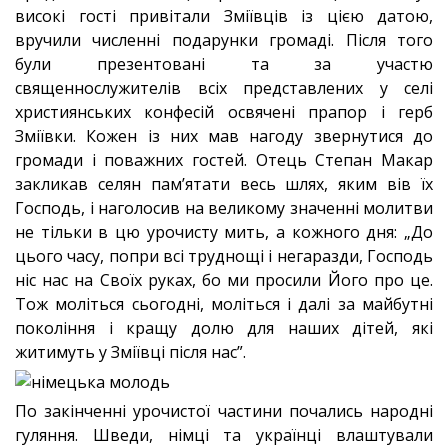
високі гості привітали Зміївців із цією датою,
вручили численні подарунки громаді. Після того
були презентовані та за участю
священнослужителів всіх представлених у селі
християнських конфесій освячені прапор і герб
Зміївки. Кожен із них мав нагоду звернутися до
громади і поважних гостей. Отець Степан Макар
закликав селян пам’ятати весь шлях, яким вів їх
Господь, і наголосив на великому значенні молитви
не тільки в цю урочисту мить, а кожного дня: „До
цього часу, попри всі труднощі і негаразди, Господь
ніс нас на Своїх руках, бо ми просили Його про це.
Тож моліться сьогодні, моліться і далі за майбутні
покоління і кращу долю для наших дітей, які
житимуть у Зміївці після нас”.
По закінченні урочистої частини почались народні
гуляння. Шведи, німці та українці влаштували