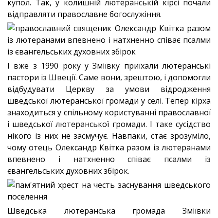
купол. Так, у колишній лютеранській кірсі почали
відправляти православне богослужіння.
І вже з 1990 року у Зміївку приїхали лютеранські
пастори із Швеції. Саме вони, зрештою, і допомогли
відбудувати Церкву за умови відродження
шведської лютеранської громади у селі. Тепер кірха
знаходиться у спільному користуванні православної
і шведської лютеранської громади. І таке сусідство
нікого із них не засмучує. Навпаки, стає зрозуміло,
чому отець Олександр Квітка разом із лютеранами
впевнено і натхненно співає псалми із
євангельських духовних збірок.
Шведська лютеранська громада Зміївки