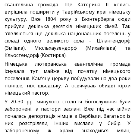
євангелічна громада. Ще Катерина II колись
вирішила поширити у Таврійському краї німецьку
культуру. Вже 1804 року з Вюнтерберга сюди
прибули декілька десятків німецьких сімей. Так
з’являються ще декілька національних поселень у
складі одного великого села – Шлангендорф
(Зміївка), Мюльхаузендорф (Михайлівка) та
Кльостендорф (Костирка).
Німецька лютеранська євангелічна громада
існувала тут майже від початку німецького
поселення. Кам’яну церкву побудували на два роки
пізніше, ніж шведську. А освячував обидві кірхи
німецький пастор.
У 20-30 рр. минулого століття богослужіння були
заборонені, а пастори заслані. Вже під час війни
почалась депортація німців з Вербівки, багатьох із
них розстріляли, інших вислали у Сибір. У
забороненому ж храмі знаходився млин,