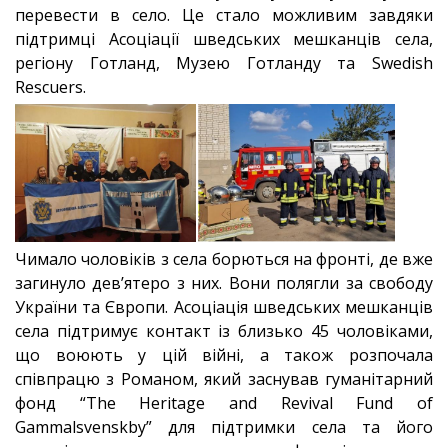
перевести в село. Це стало можливим завдяки
підтримці Асоціації шведських мешканців села,
регіону Готланд, Музею Готланду та Swedish
Rescuers.
Чимало чоловіків з села борються на фронті, де вже
загинуло дев’ятеро з них. Вони полягли за свободу
України та Європи. Асоціація шведських мешканців
села підтримує контакт із близько 45 чоловіками,
що воюють у цій війні, а також розпочала
співпрацю з Романом, який заснував гуманітарний
фонд “The Heritage and Revival Fund of
Gammalsvenskby” для підтримки села та його