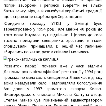
попри заборони і репресії, зберегти не тільки
батьківську віру, а й самобутні українські традиції,
що є справжнім скарбом для Херсонщини.
Юридично громаду УГКЦ у Зміївці було
зареєстровано у 1994 році, але майже 40 років до
того вона існувала тут підпільно. Щороку до села
таємно приїздили священики: хрестили, вінчали,
сповідували, причащали. В інший час галичани
збирались по хатах, разом співали і молились.
Розвиток парафії почався вже у часи відлиги.
Декілька років після офіційної реєстрації у 1994 році
громада не мала свого священика. Лише час від часу
вони навідували село і відправляли богослужіння.
Аж доки у 1997 грамотою екзарха Києво-
Вишгородського єпископа Михаїла Колтуна отець
Степан Макар був призначений адміністратором
храму Різдва Пресвятої Богородиці парафії села