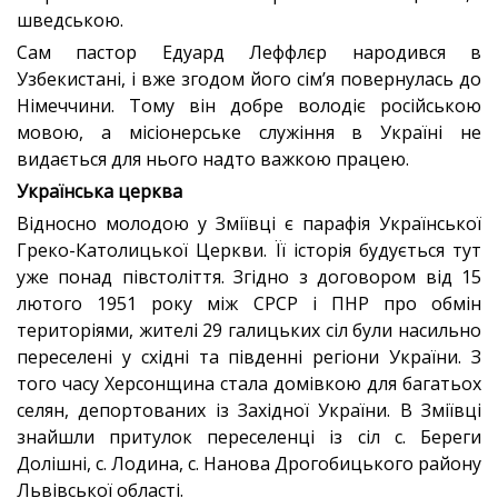
шведською.
Сам пастор Едуард Леффлєр народився в
Узбекистані, і вже згодом його сім’я повернулась до
Німеччини. Тому він добре володіє російською
мовою, а місіонерське служіння в Україні не
видається для нього надто важкою працею.
Українська церква
Відносно молодою у Зміївці є парафія Української
Греко-Католицької Церкви. Її історія будується тут
уже понад півстоліття. Згідно з договором від 15
лютого 1951 року між СРСР і ПНР про обмін
територіями, жителі 29 галицьких сіл були насильно
переселені у східні та південні регіони України. З
того часу Херсонщина стала домівкою для багатьох
селян, депортованих із Західної України. В Зміївці
знайшли притулок переселенці із сіл с. Береги
Долішні, с. Лодина, с. Нанова Дрогобицького району
Львівської області.