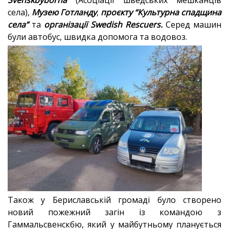
Svenskbyborna
(Асоціації шведських мешканців
села),
Музею Готланду
,
проєкту “Культурна спадщина
села”
та
організації Swedish Rescuers.
Серед машин
були автобус, швидка допомога та водовоз.
Також у Бериславській громаді було створено
новий пожежний загін із командою з
Гаммальсвенскбю, який у майбутньому планується