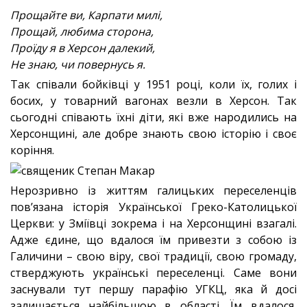
Прощайте ви, Карпати милі,
Прощай, любима сторона,
Проїду я в Херсон далекий,
Не знаю, чи повернусь я.
Так співали бойківці у 1951 році, коли їх, голих і
босих, у товарний вагонах везли в Херсон. Так
сьогодні співають їхні діти, які вже народились на
Херсонщині, але добре знають свою історію і своє
коріння.
Нерозривно із життям галицьких переселенців
пов’язана історія Української Греко-Католицької
Церкви: у Зміївці зокрема і на Херсонщині взагалі.
Адже єдине, що вдалося їм привезти з собою із
Галичини – свою віру, свої традиції, свою громаду,
стверджують українські переселенці. Саме вони
заснували тут першу парафію УГКЦ, яка й досі
залишається найбільшою в області. Їм вдалося,