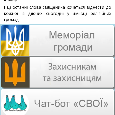
І ці останні слова священика хочеться віднести до
кожної із діючих сьогодні у Зміївці релігійних
громад.