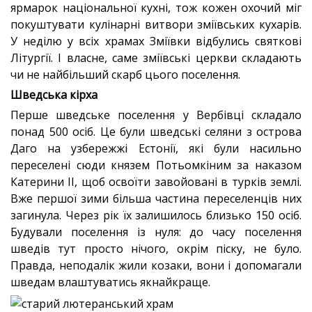
ярмарок національної кухні, тож кожен охочий міг
покуштувати кулінарні витвори зміївських кухарів.
У неділю у всіх храмах Зміївки відбулись святкові
Літургії. І власне, саме зміївські церкви складають
чи не найбільший скарб цього поселення.
Шведська кірха
Перше шведське поселення у Вербівці складало
понад 500 осіб. Це були шведські селяни з острова
Даго на узбережжі Естонії, які були насильно
переселені сюди князем Потьомкіним за наказом
Катерини II, щоб освоїти завойовані в турків землі.
Вже першої зими більша частина переселенців них
загинула. Через рік їх залишилось близько 150 осіб.
Будували поселення із нуля: до часу поселення
шведів тут просто нічого, окрім піску, не було.
Правда, неподалік жили козаки, вони і допомагали
шведам влаштуватись якнайкраще.