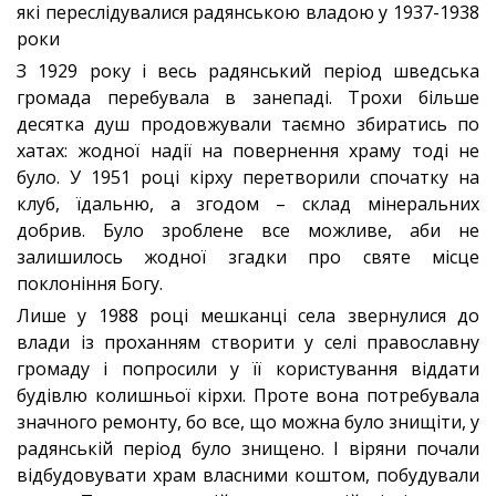
З 1929 року і весь радянський період шведська
громада перебувала в занепаді. Трохи більше
десятка душ продовжували таємно збиратись по
хатах: жодної надії на повернення храму тоді не
було. У 1951 році кірху перетворили спочатку на
клуб, їдальню, а згодом – склад мінеральних
добрив. Було зроблене все можливе, аби не
залишилось жодної згадки про святе місце
поклоніння Богу.
Лише у 1988 році мешканці села звернулися до
влади із проханням створити у селі православну
громаду і попросили у її користування віддати
будівлю колишньої кірхи. Проте вона потребувала
значного ремонту, бо все, що можна було знищіти, у
радянській період було знищено. І віряни почали
відбудовувати храм власними коштом, побудували