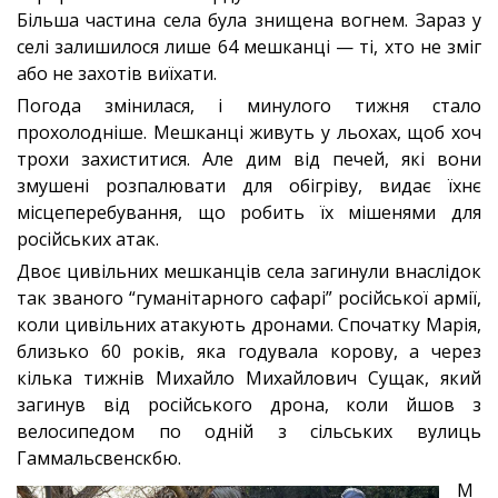
Більша частина села була знищена вогнем. Зараз у
селі залишилося лише 64 мешканці — ті, хто не зміг
або не захотів виїхати.
Погода змінилася, і минулого тижня стало
прохолодніше. Мешканці живуть у льохах, щоб хоч
трохи захиститися. Але дим від печей, які вони
змушені розпалювати для обігріву, видає їхнє
місцеперебування, що робить їх мішенями для
російських атак.
Двоє цивільних мешканців села загинули внаслідок
так званого “гуманітарного сафарі” російської армії,
коли цивільних атакують дронами. Спочатку Марія,
близько 60 років, яка годувала корову, а через
кілька тижнів Михайло Михайлович Сущак, який
загинув від російського дрона, коли йшов з
велосипедом по одній з сільських вулиць
Гаммальсвенскбю.
М