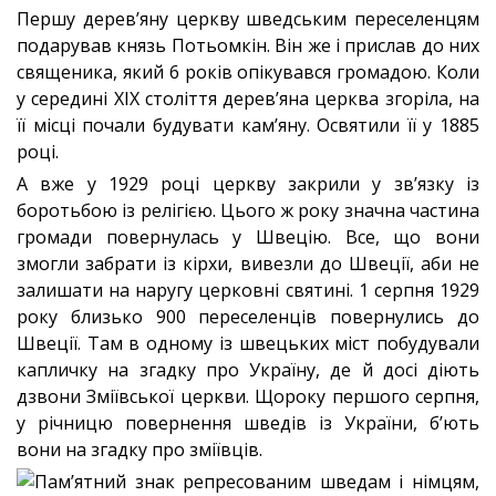
Першу дерев’яну церкву шведським переселенцям
подарував князь Потьомкін. Він же і прислав до них
священика, який 6 років опікувався громадою. Коли
у середині XIX століття дерев’яна церква згоріла, на
її місці почали будувати кам’яну. Освятили її у 1885
році.
А вже у 1929 році церкву закрили у зв’язку із
боротьбою із релігією. Цього ж року значна частина
громади повернулась у Швецію. Все, що вони
змогли забрати із кірхи, вивезли до Швеції, аби не
залишати на наругу церковні святині. 1 серпня 1929
року близько 900 переселенців повернулись до
Швеції. Там в одному із швецьких міст побудували
капличку на згадку про Україну, де й досі діють
дзвони Зміївської церкви. Щороку першого серпня,
у річницю повернення шведів із України, б’ють
вони на згадку про зміївців.