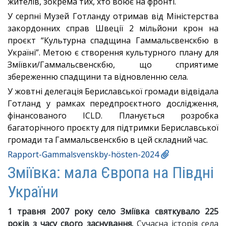
жителів, зокрема тих, хто воює на фронті.
У серпні Музей Готланду отримав від Міністерства
закордонних справ Швеції 2 мільйони крон на
проєкт “Культурна спадщина Гаммальсвенскбю в
Україні”. Метою є створення культурного плану для
Зміївки/Гаммальсвенскбю, що сприятиме
збереженню спадщини та відновленню села.
У жовтні делегація Бериславської громади відвідала
Готланд у рамках передпроєктного дослідження,
фінансованого ICLD. Планується розробка
багаторічного проєкту для підтримки Бериславської
громади та Гаммальсвенскбю в цей складний час.
Rapport-Gammalsvenskby-hösten-2024
Зміївка: мала Європа на Півдні
України
1 травня 2007 року село Зміївка святкувало 225
років з часу свого заснування.
Сучасна історія села