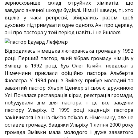
зерносховище, склад отруйних хімікатів, що
завдало значної шкоди будівлі. Німці і шведи, ті, хто
вцілів у часи репресій, збирались разом, щоб
духовно підтримувати одне одного. Ані про церкву,
ані про пастора у той період навіть і не йшлося.
Відродилась німецька лютеранська громада у 1992
році.
Перший пастор, який зібрав громаду німців у
Зміївці в 1992 році, був Олег Кляйн, невдовзі з
Німеччини прислали офіційно пастора Альберта
Фюллєра. У 1994 році в Зміївку прибув молодий та
завзятий пастор Ульріх Ценкер зі своєю дружиною
Улі. Почалася реставрація кірхи, реєстрація громади,
побудували дім для пастора, і це все завдяки
пастору Ульріху. В 1999 році каденція пастора
закінчилася і він із сім’єю поїхав в Німеччину, але не
оставив громаду. Завдяки Ульріху 1 липня 2000 року
громада Зміївки мала молодого і дуже завзятого