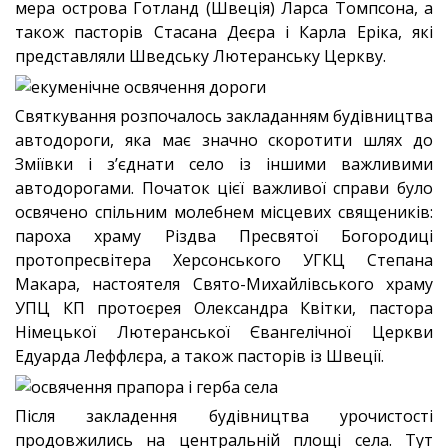
мера острова Готланд (Швеція) Ларса Томпсона, а
також пасторів Стасана Деєра і Карла Еріка, які
представляли Шведську Лютеранську Церкву.
Святкування розпочалось закладанням будівництва
автодороги, яка має значно скоротити шлях до
Зміївки і з’єднати село із іншими важливими
автодорогами. Початок цієї важливої справи було
освячено спільним молебнем місцевих священиків:
пароха храму Різдва Пресвятої Богородиці
протопресвітера Херсонського УГКЦ Степана
Макара, настоятеля Свято-Михайлівського храму
УПЦ КП протоєрея Олександра Квітки, пастора
Німецької Лютеранської Євангелічної Церкви
Едуарда Леффлєра, а також пасторів із Швеції.
Після закладення будівництва урочистості
продовжились на центральній площі села. Тут