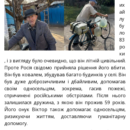
их
ай
лу
бу
ло
83
ро
ки
, і з вигляду було очевидно, що він літній цивільний.
Проте Росія свідомо прийняла рішення його вбити.
Він був ковалем, збудував багато будинків у селі. Він
був дуже доброзичливим і дбайливим, допомагав
своїм односельцям, зокрема, гасив пожежі,
спричинені російськими обстрілами. Після нього
залишилася дружина, з якою він прожив 59 років.
Його онук Віктор також допомагає односельцям,
ризикуючи життям, доставляючи гуманітарну
допомогу.