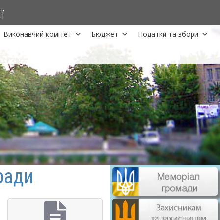
ї
Виконавчий комітет
Бюджет
Податки та збори
ради