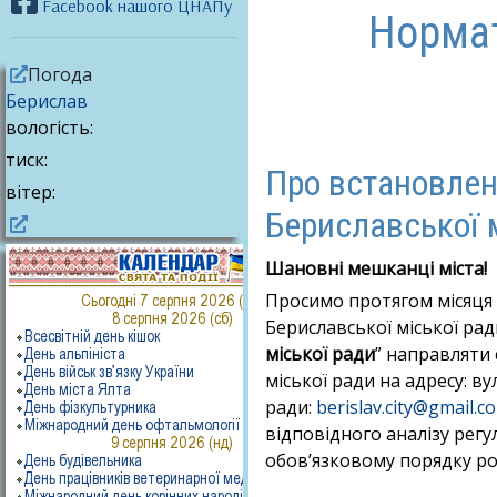
Facebook нашого ЦНАПу
Нормат
Погода
Берислав
вологість:
тиск:
Про встановлен
вітер:
Бериславської 
Шановні мешканці міста!
Просимо протягом місяця 
Бериславської міської ра
міської ради
” направляти 
міської ради на адресу: ву
ради:
berislav.city@gmail.c
відповідного аналізу рег
обов’язковому порядку роз