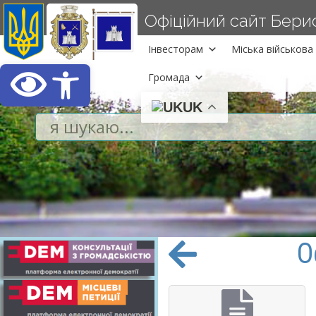
Офіційний сайт Берисл
Інвесторам
Міська військова 
Відкрити Панель інст
Громада
UK
О