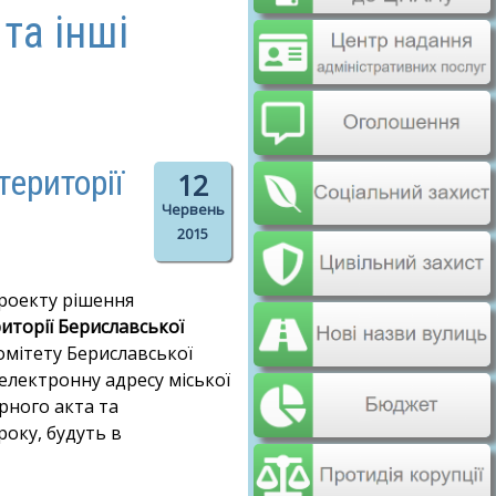
та інші
території
12
Червень
2015
роекту рішення
иторії Бериславської
омітету Бериславської
а електронну адресу міської
рного акта та
року, будуть в