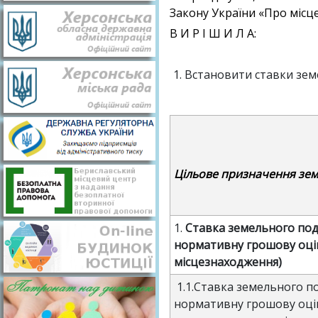
Закону України «Про місц
В И Р І Ш И Л А:
Встановити ставки земе
Цільове призначення зем
1.
Ставка земельного пода
нормативну грошову оцін
місцезнаходження)
1.1.Ставка земельного по
нормативну грошову оці