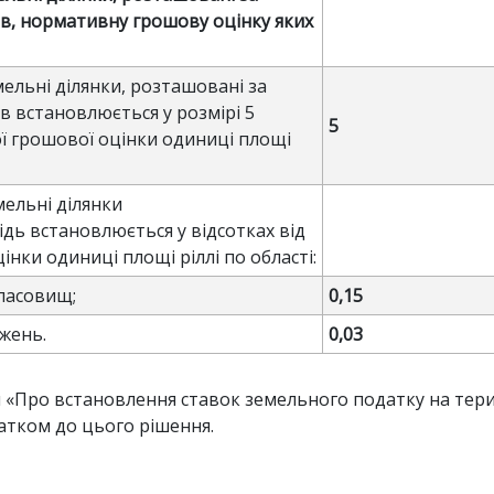
в, нормативну грошову оцінку яких
мельні ділянки, розташовані за
в встановлюється у розмірі 5
5
ої грошової оцінки одиниці площі
мельні ділянки
ідь встановлюється у відсотках від
нки одиниці площі ріллі по області:
 пасовищ;
0,15
жень.
0,03
«Про встановлення ставок земельного податку на тери
датком до цього рішення.