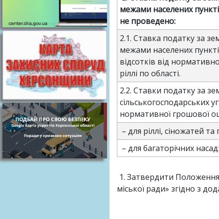
межами населених пункті
не проведено:
2.1. Ставка податку за зе
межами населених пункті
відсотків від нормативн
ріллі по області.
2.2. Ставки податку за зе
сільськогосподарських уг
нормативної грошової оці
– для ріллі, сіножатей та
– для багаторічних насад
Затвердити Положення 
міської ради» згідно з до