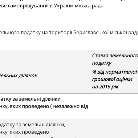
еве самоврядування в Україні» міська рада
льного податку на території Бериславської міської рад
Ставка земельного
податку
% від нормативної
ельних ділянок
грошової оцінки
на 2016 рік
тку за земельні ділянки,
ку, яких проведено ( незалежно від
датку за земельні ділянки,
нку, яких проведено