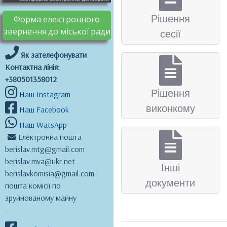
Рішення
Форма електронного
звернення до міської ради
сесії
Як зателефонувати
Контактна лінія:
+380501358012
Рішення
Наш Instagram
виконкому
Наш Facebook
Наш WatsApp
Електронна пошта
berislav.mtg@gmail.com
berislav.mva@ukr.net
Інші
berislavkomisia@gmail.com -
документи
пошта комісії по
зруйнованому майну