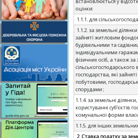
встановлюється у відсотк
оцінки:
1.1.1. для сільськогоспода
1.1.2. за земельні ділянк
зайняті житловим фондом
будівельними та садівн
індивідуальними гаража
фізичних осіб, а також за
сільськогосподарського 
господарства, які зайнят
побутовими, господарськ
спорудами ;
1.1.4. за земельні ділянк
користуванні суб’єктів г
комунальної форми власно
1.1.5. для інших земельних
2
.
Ставка податку за зем