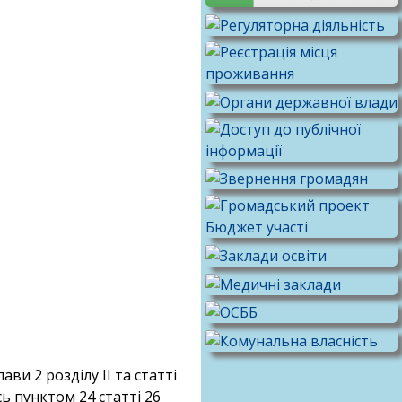
ави 2 розділу ІІ та статті
сь пунктом 24 статті 26