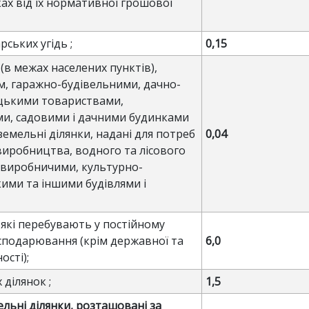
ах від їх нормативної грошової
рських угідь ;
0,15
и (в межах населених пунктів),
, гаражно-будівельними, дачно-
ицькими товариствами,
ми, садовими і дачними будинками
 земельні ділянки, надані для потреб
0,04
виробництва, водного та лісового
і виробничими, культурно-
ими та іншими будівлями і
и, які перебувають у постійному
осподарювання (крім державної та
6,0
сті);
 ділянок ;
1,5
ельні ділянки, розташовані за