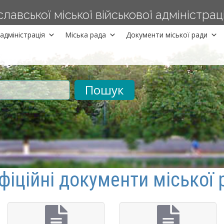
авської міської військової адміністраці
адміністрація
Міська рада
Документи міської ради
рументів
фіційні документи міської 