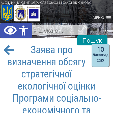
Офіційний сайт Бериславської міської військової
адміністрації
МЕНЮ
Відкрити Панель інст
Заява про
10
Листопад
визначення обсягу
2025
стратегічної
екологічної оцінки
Програми соціально-
економічного та