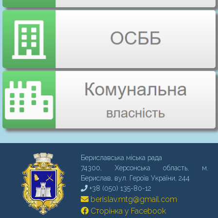
Бериславська міська рада
74300, Херсонська область, м.
Бериcлав, вул. Героїв України, 244
+38 (050) 135-80-12
berislav.mtg@gmail.com
Сторінка у Facebook